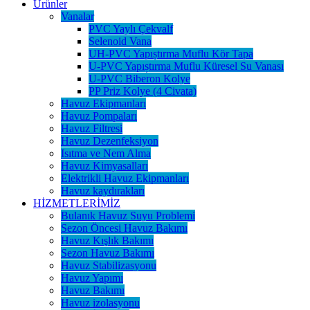
Ürünler
Vanalar
PVC Yaylı Çekvalf
Selenoid Vana
UH-PVC Yapıștırma Muflu Kör Tapa
U-PVC Yapıștırma Muflu Küresel Su Vanası
U-PVC Biberon Kolye
PP Priz Kolye (4 Civata)
Havuz Ekipmanları
Havuz Pompaları
Havuz Filtresi
Havuz Dezenfeksiyon
Isıtma ve Nem Alma
Havuz Kimyasalları
Elektrikli Havuz Ekipmanları
Havuz kaydırakları
HİZMETLERİMİZ
Bulanık Havuz Suyu Problemi
Sezon Öncesi Havuz Bakımı
Havuz Kışlık Bakımı
Sezon Havuz Bakımı
Havuz Stabilizasyonu
Havuz Yapımı
Havuz Bakımı
Havuz izolasyonu