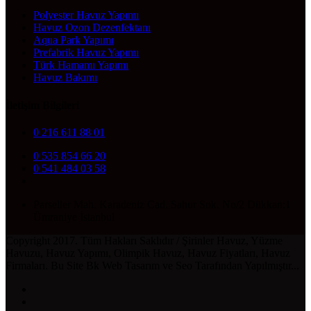
Polyester Havuz Yapımı
Havuz Ozon Dezenfektanı
Aqua Park Yapımı
Prefabrik Havuz Yapımı
Türk Hamamı Yapımı
Havuz Bakımı
İletişim Bilgileri
0 216 611 88 01
0 535 854 66 20
0 541 484 03 58
Parseller Mah. Karadeniz Cad. Sahur Sok. No/2 Dükkan:1
Ümraniye İstanbul
Copyright 2017. Tüm Hakları Saklıdır / Şirinler Havuz, Yüzme
Havuzu, Havuz Yapımı, Olimpik Havuz, Havuz Fiyatları, Havuz
Firmaları. Bu Site Bk Web Tasarım ve Seo Tarafından Yapılmıştır...