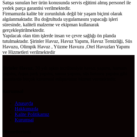
Satışa sunulan her ürün konusunda servis eğitimi almış personel ile
yedek parça garantisi verilmektedir.
Firmamızda kalite bir zorunluluk değil bir yaşam biçimi olarak
algılanmaktadır. Bu doğrultuda uygulamasını yapacağı işleri
süresinde, kaliteli malzeme ve ekipman kullanarak
gerçekleştirilmektedir.
Yapılacak olan tüm işlerde insan ve çevre sağlığı ön planda
tutulmaktadır. Şirinler Havuz, Havuz Yapımı, Havuz Temizliği, Süs
Havuzu, Olimpik Havuz , Yüzme Havuzu ,Otel Havuzları Yapımı
ve Hizmetleri verilmektedir
Şirinler Havuz
, 30 yılı aşkın tecrübesiyle havuz yapımı, hamam
yapımı, Aqua park yapımı, sauna yapımı, süs havuzu yapımı gibi
konularda birçok kurumsal müşterisine hizmet vermektedir.
Kurumsal
Anasayfa
Hakkımızda
Kalite Politikamız
Kurumsal
Hizmetlerimiz