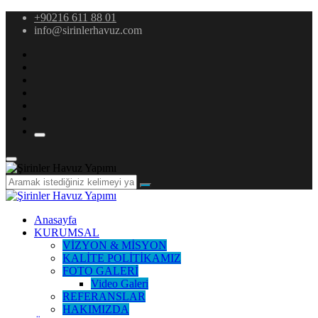
+90216 611 88 01
info@sirinlerhavuz.com
Anasayfa
KURUMSAL
VİZYON & MİSYON
KALİTE POLİTİKAMIZ
FOTO GALERİ
Video Galeri
REFERANSLAR
HAKIMIZDA