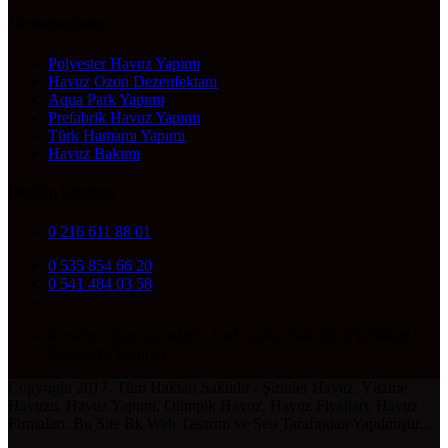
Hizmetlerimiz
Polyester Havuz Yapımı
Havuz Ozon Dezenfektanı
Aqua Park Yapımı
Prefabrik Havuz Yapımı
Türk Hamamı Yapımı
Havuz Bakımı
İletişim Bilgileri
0 216 611 88 01
0 535 854 66 20
0 541 484 03 58
Parseller Mah. Karadeniz Cad. Sahur Sok. No/2 Dükkan:1
Ümraniye İstanbul
Copyright 2017. Tüm Hakları Saklıdır / Şirinler Havuz, Yüzme
Havuzu, Havuz Yapımı, Olimpik Havuz, Havuz Fiyatları, Havuz
Firmaları. Bu Site Bk Web Tasarım ve Seo Tarafından Yapılmıştır...