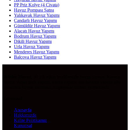
PP Priz Kolye (4 Civata)
Havuz Pompası Satışı
Yalıkavak Havuz Yapımı
Çandarlı Havuz Yapımı
Gümüldür Havuz Yapımı
Alaçatı Havuz Yapımı
Bodrum Havuz Yapımı
Dikili Havuz Yapımı
Urla Havuz Yapımı
Menderes Havuz Yapımı
Balçova Havuz Yapımı
Şirinler Havuz
, 30 yılı aşkın tecrübesiyle havuz yapımı, hamam
yapımı, Aqua park yapımı, sauna yapımı, süs havuzu yapımı gibi
konularda birçok kurumsal müşterisine hizmet vermektedir.
Kurumsal
Anasayfa
Hakkımızda
Kalite Politikamız
Kurumsal