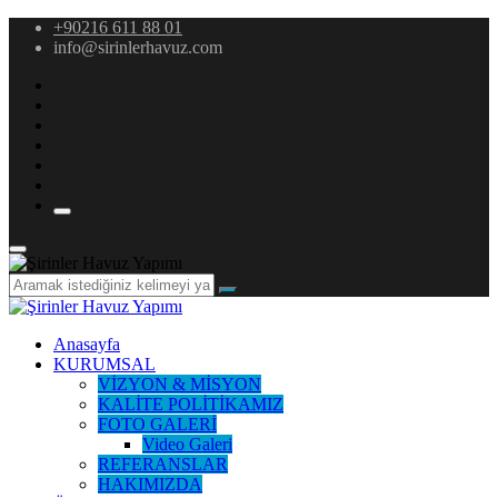
+90216 611 88 01
info@sirinlerhavuz.com
Anasayfa
KURUMSAL
VİZYON & MİSYON
KALİTE POLİTİKAMIZ
FOTO GALERİ
Video Galeri
REFERANSLAR
HAKIMIZDA