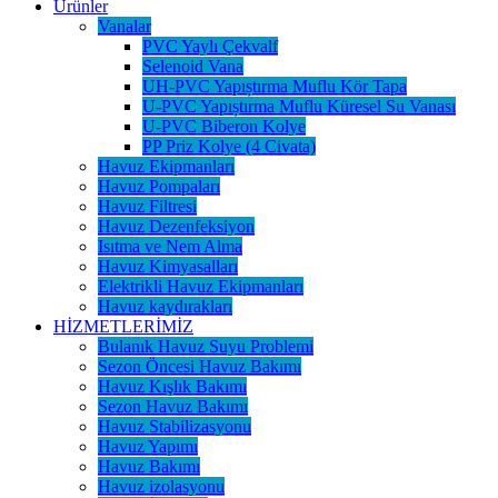
Ürünler
Vanalar
PVC Yaylı Çekvalf
Selenoid Vana
UH-PVC Yapıștırma Muflu Kör Tapa
U-PVC Yapıștırma Muflu Küresel Su Vanası
U-PVC Biberon Kolye
PP Priz Kolye (4 Civata)
Havuz Ekipmanları
Havuz Pompaları
Havuz Filtresi
Havuz Dezenfeksiyon
Isıtma ve Nem Alma
Havuz Kimyasalları
Elektrikli Havuz Ekipmanları
Havuz kaydırakları
HİZMETLERİMİZ
Bulanık Havuz Suyu Problemi
Sezon Öncesi Havuz Bakımı
Havuz Kışlık Bakımı
Sezon Havuz Bakımı
Havuz Stabilizasyonu
Havuz Yapımı
Havuz Bakımı
Havuz izolasyonu