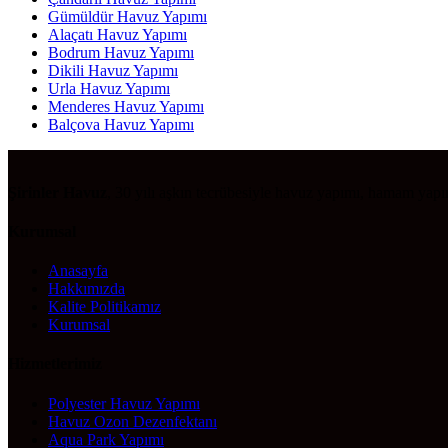
Gümüldür Havuz Yapımı
Alaçatı Havuz Yapımı
Bodrum Havuz Yapımı
Dikili Havuz Yapımı
Urla Havuz Yapımı
Menderes Havuz Yapımı
Balçova Havuz Yapımı
Şirinler Havuz
, 30 yılı aşkın tecrübesiyle havuz yapımı, hamam yap
Kurumsal
Anasayfa
Hakkımızda
Kalite Politikamız
Kurumsal
Hizmetlerimiz
Polyester Havuz Yapımı
Havuz Ozon Dezenfektanı
Aqua Park Yapımı