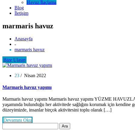
Havuz İlaçlama
Blog
İletişim
marmaris havuz
Anasayfa
-
marmaris havuz
Bize Ulaşın
23
/ Nisan 2022
Marmaris havuz yapımı
Marmaris havuz yapımı Marmaris havuz yapımı YÜZME HAVUZLARINDA 
yaşamında bulunduğu her aktivitede sağlığını korumak için kendine gö
düzeyimizde, insanlar birçok aktivitesini toplu olarak […]
Devamını Oku
Arama: