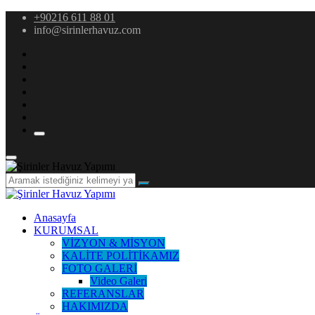
+90216 611 88 01
info@sirinlerhavuz.com
Anasayfa
KURUMSAL
VİZYON & MİSYON
KALİTE POLİTİKAMIZ
FOTO GALERİ
Video Galeri
REFERANSLAR
HAKIMIZDA