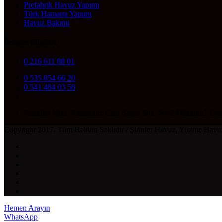
Prefabrik Havuz Yapımı
Türk Hamamı Yapımı
Havuz Bakımı
İletişim Bilgileri
0 216 611 88 01
0 535 854 66 20
0 541 484 03 58
Parseller Mah. Karadeniz Cad. Sahur Sok. No/2 Dükkan:1 Ümr
Copyright 2017. Tüm Hakları Saklıdır / Şirinler Havuz, Yüzme Havuz
Hemen Arayın
WhatsApp