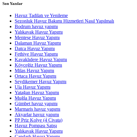
Son Yazılar
Havuz Tadilatı ve Yenileme
Sezonluk Havuz Bakımı Hizmetleri Nasıl Yapılmalı
Bodrum havuz yapımı
Yalıkavak Havuz Yapımı
Menteşe Havuz Yapımı
Dalaman Havuz Yapımı
Datça Havuz Yapımı
Fethiye Havuz Yapımı
Kavaklıdere Havuz Yapımı
Köyceğiz Havuz Yapımı
Milas Havuz Yapımı
Ortaca Havuz Yapımı
Seydikemer Havuz Yapımı
Ula Havuz Yapımı
Yatağan Havuz Yapımı
Muğla Havuz Yapımı
Gümbet havuz yapımı
Marmaris havuz yapımı
Akyarlar havuz yapımı
PP Priz Kolye (4 Civata)
Havuz Pompası Satışı
Yalıkavak Havuz Yapımı
Çandarlı Havuz Yapımı