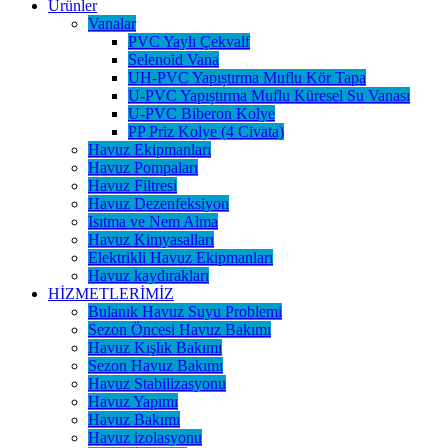
Ürünler
Vanalar
PVC Yaylı Çekvalf
Selenoid Vana
UH-PVC Yapıștırma Muflu Kör Tapa
U-PVC Yapıștırma Muflu Küresel Su Vanası
U-PVC Biberon Kolye
PP Priz Kolye (4 Civata)
Havuz Ekipmanları
Havuz Pompaları
Havuz Filtresi
Havuz Dezenfeksiyon
Isıtma ve Nem Alma
Havuz Kimyasalları
Elektrikli Havuz Ekipmanları
Havuz kaydırakları
HİZMETLERİMİZ
Bulanık Havuz Suyu Problemi
Sezon Öncesi Havuz Bakımı
Havuz Kışlık Bakımı
Sezon Havuz Bakımı
Havuz Stabilizasyonu
Havuz Yapımı
Havuz Bakımı
Havuz izolasyonu